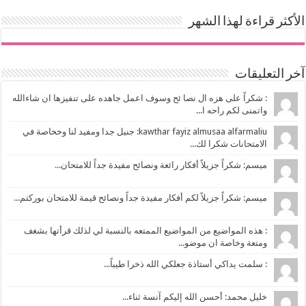
الأكثر قراءة لهذا الشهر
آخر التعليقات
: شكراً على هزه ال نصا ئح وسوف اعمل جاهده على تنفيزها ان شاءالله
واتمنى لكم راحه ا...
kawthar fayiz almusaa alfarmaliu: جنيل جدا ومفيد لنا وخخاصة في
الامتحانات شكرا لك...
ميسم: شكراً جزيلاً أفكار رائعة ونصائح مفيدة جداً للامتحان...
ميسم: شكراً جزيلاً لكم أفكار مفيدة جداً ونصائح قيمة للامتحان بوركتم...
: هذه المواضيع من المواضيع الممتعه بالنسبة لي لذلك قرأتها بشغف
ومتعة وخاصة ان موضو...
: سلمت يداكي أستاذة جعلكي الله ذخرا طيباً...
خليل محمد: أحسن الله إليكم آنسة ثناء...