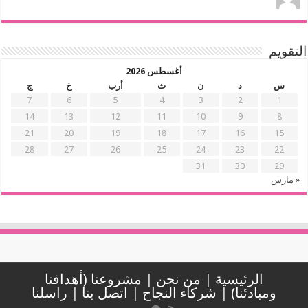
التقويم
أغسطس 2026
س
د
ن
ث
أرب
خ
ج
7
6
5
4
3
2
1
14
13
12
11
10
9
8
21
20
19
18
17
16
15
28
27
26
25
24
23
22
31
30
29
« مارس
الرئيسية
|
من نحن
|
مشروعنا (أهدافنا
ومبادئنا)
|
شركاء النجاح
|
اتصل بنا
|
راسلنا