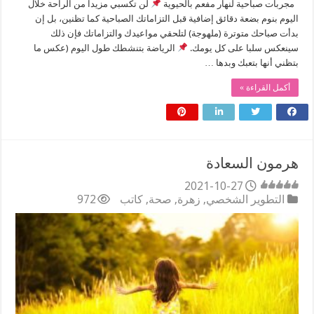
مجربات صباحية لنهار مفعم بالحيوية
لن تكسبي مزيدا من الراحة خلال
اليوم بنوم بضعة دقائق إضافية قبل التزاماتك الصباحية كما تظنين، بل إن
بدأت صباحك متوترة (ملهوجة) لتلحقي مواعيدك والتزاماتك فإن ذلك
سينعكس سلبا على كل يومك.
الرياضة بتنشطك طول اليوم (عكس ما
بتظني أنها بتعبك وبدها …
أكمل القراءة »
هرمون السعادة
2021-10-27
التطوير الشخصي
,
زهرة
,
صحة
,
كاتب
972