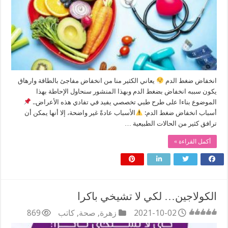
انخفاض ضغط الدم
يعاني الكثير منا من انخفاض مفاجئ بالطاقة وارهاق
يكون سببه انخفاض بضغط الدم وبهذا المنشور سنحاول الإحاطة بهذا
الموضوع بناءا على طرح طبي تخصصي يفيد في تفادي هذه الأعراض..
أسباب انخفاض ضغط الدم:
الأسباب عادةً غير واضحة، إلا أنها يمكن أن
ترافق كثير من الحالات الطبيعية …
أكمل القراءة »
الكولاجين… لكي لا تشيخي باكرا
2021-10-02
زهرة
,
صحة
,
كاتب
869