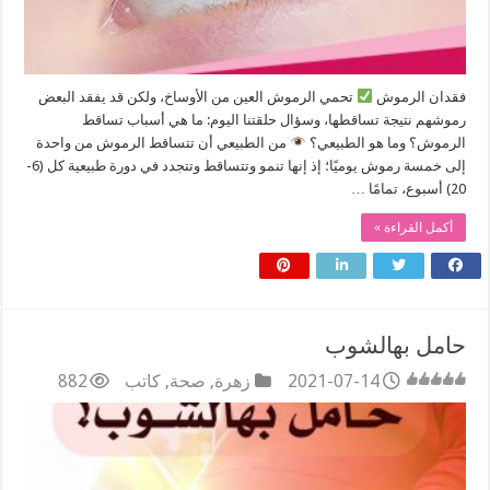
فقدان الرموش
تحمي الرموش العين من الأوساخ، ولكن قد يفقد البعض
رموشهم نتيجة تساقطها، وسؤال حلقتنا اليوم: ما هي أسباب تساقط
الرموش؟ وما هو الطبيعي؟
من الطبيعي أن تتساقط الرموش من واحدة
إلى خمسة رموش يوميًا؛ إذ إنها تنمو وتتساقط وتتجدد في دورة طبيعية كل (6-
20) أسبوع، تمامًا …
أكمل القراءة »
حامل بهالشوب
2021-07-14
زهرة
,
صحة
,
كاتب
882