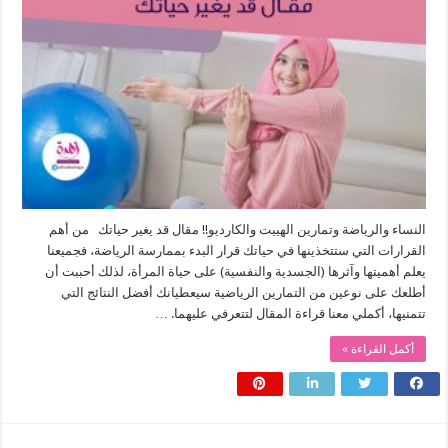
النساء والرياضة وتمارين الهييت والكارديو!! مقال قد يغير حياتك من أهم
القرارات التي ستتخذينها في حياتك قرار البدء بممارسة الرياضة، فجميعنا
يعلم أهميتها وآثرها (الجسدية والنفسية) على حياة المرأة، لذلك أحببت أن
أطلعك على نوعين من التمارين الرياضية سيعطيانك أفضل النتائج التي
تتمنيها، أكملي معنا قراءة المقال لتتعرفي عليهما. …
أكمل القراءة »