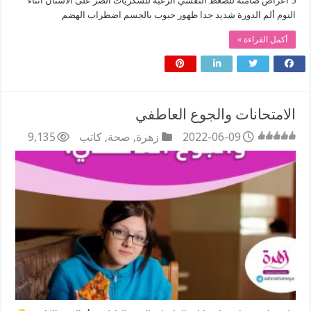
5 أعراض صامتة للضغط النفسي الرغبة للسكريات الصر على الآسنان أثناء
النوم ألم الدورة شديد جدا ظهور حبوب بالجسم اضطراب الهضم
أكمل القراءة »
الامتحانات والجوع العاطفي
2022-06-09
زهرة
,
صحة
,
كاتب
9,135