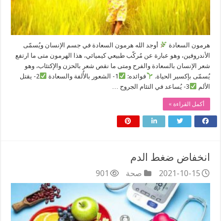
هرمون السعادة
أوجد الله هرمون السعادة في جسم الإنسان ويُسمّى
الأندروفين، وهو عبارة عن مُركّب طبيعي كيميائي، هذا الهرمون متى ما ارتفع
شعر الإنسان بالسعادة والفرح ومتى ما نقص شعر بالحزن والإكتئاب، وهو
يُسمّى بإكسير الحياة.
فوائده:
1- الشعور بالأُلفة والسعادة
2- يقتل
الألم
3- يُساعد في التئام الجروح …
أكمل القراءة »
انخفاض ضغط الدم
2021-10-15
صحة
901