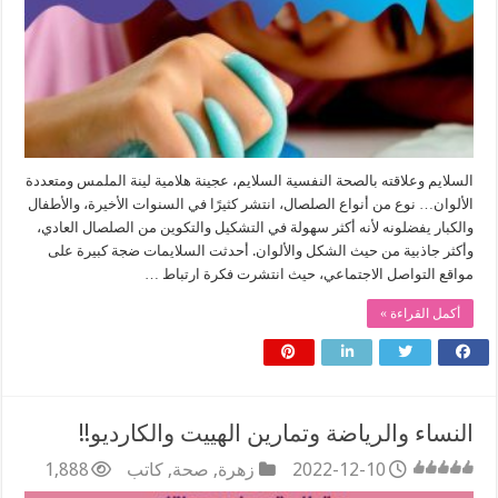
السلايم وعلاقته بالصحة النفسية السلايم، عجينة هلامية لينة الملمس ومتعددة
الألوان… نوع من أنواع الصلصال، انتشر كثيرًا في السنوات الأخيرة، والأطفال
والكبار يفضلونه لأنه أكثر سهولة في التشكيل والتكوين من الصلصال العادي،
وأكثر جاذبية من حيث الشكل والألوان. أحدثت السلايمات ضجة كبيرة على
مواقع التواصل الاجتماعي، حيث انتشرت فكرة ارتباط …
أكمل القراءة »
النساء والرياضة وتمارين الهييت والكارديو!!
2022-12-10
زهرة
,
صحة
,
كاتب
1,888