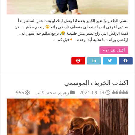
مشي الطفل والتغير الكبير بعده اذا وصل ابنك او بنتك عمر السنة و بدأ
يمشي اعرفي انه راح تدخلي منعطف تاريخي رائع
ريجيم ببلاش… لان
كمية الركض اللي راح تصير مش طبيعية
. نرجع نتكلم جد انتبهي له ..
اركضي وراه .. ما تخليه أبدا وحده ..
قبل كم …
أكمل القراءة »
اكتئاب الخريف الموسمي
2021-09-13
زهرة
,
صحة
,
كاتب
955