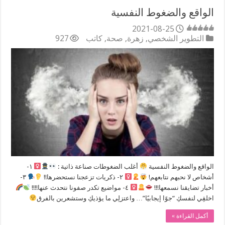
الواقع والضغوط النفسية
2021-08-25
التطوير الشخصي
,
زهرة
,
صحة
,
كاتب
927
الواقع والضغوط النفسية
أغلب الضغوطات صناعة ذاتية :
١-
أشخاص لا نحبهم نتابعهم!
٢- ذكريات تزعجنا نستحضرها!!
٣-
أخبار تضايقنا نسمعها!!!
٤- مواضيع تكدر صفونا نتحدث عنها!!!!
اخلقِي لنفسكِ “جوًا إيجابيًا”… واعتزلِي ما يؤذيكِ وستشعرين بالفرق
أكمل القراءة »