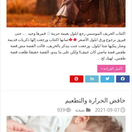
اكتئاب الخريف الموسمي رجع ايلول بغيمة حزينة
قمرها وحيد …. حتى
فيروز برجوع ورق ايلول الأصفر
صابها اكتئاب ورجعت إلها ذكريات قديمة
وصار يبكيها شتا ايلول.. ورجعت غنت بيذكر بالخريف.. قالت القصة مش قصة
طقس قصة ماضي كان عنيف!! ولكن على ما يبدو، القصة حقيقةً طلعت قصة
طقس.. لهيك لح …
أكمل القراءة »
خافض الحرارة والتطعيم
2021-09-07
صحة
939