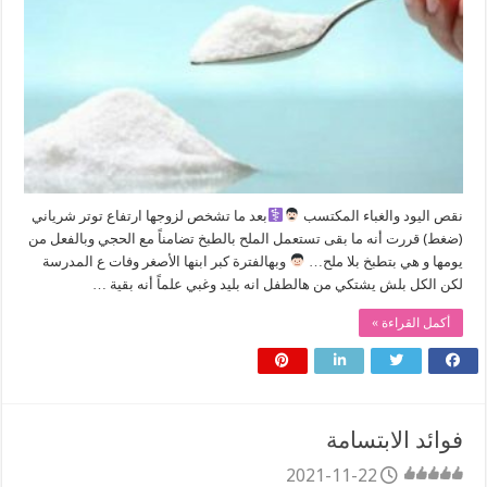
نقص اليود والغباء المكتسب
بعد ما تشخص لزوجها ارتفاع توتر شرياني
(ضغط) قررت أنه ما بقى تستعمل الملح بالطبخ تضامناً مع الحجي وبالفعل من
يومها و هي بتطبخ بلا ملح…
وبهالفترة كبر ابنها الأصغر وفات ع المدرسة
لكن الكل بلش يشتكي من هالطفل انه بليد وغبي علماً أنه بقية …
أكمل القراءة »
فوائد الابتسامة
2021-11-22