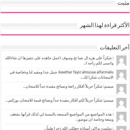
مثبت
الأكثر قراءة لهذا الشهر
آخر التعليقات
: شكراً على هزه ال نصا ئح وسوف اعمل جاهده على تنفيزها ان شاءالله
واتمنى لكم راحه ا...
kawthar fayiz almusaa alfarmaliu: جنيل جدا ومفيد لنا وخخاصة في
الامتحانات شكرا لك...
ميسم: شكراً جزيلاً أفكار رائعة ونصائح مفيدة جداً للامتحان...
ميسم: شكراً جزيلاً لكم أفكار مفيدة جداً ونصائح قيمة للامتحان بوركتم...
: هذه المواضيع من المواضيع الممتعه بالنسبة لي لذلك قرأتها بشغف
ومتعة وخاصة ان موضو...
: سلمت يداكي أستاذة جعلكي الله ذخرا طيباً...