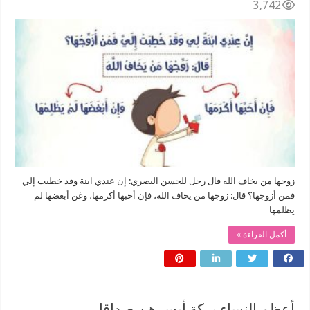
3,742
زوجها من يخاف الله قال رجل للحسن البصري: إن عندي ابنة وقد خطبت إلي
فمن أزوجها؟ قال: زوجها من يخاف الله، فإن أحبها أكرمها، وغن أبغضها لم
يظلمها
أكمل القراءة »
أعظم النساء بركة أيسرهن صداقا