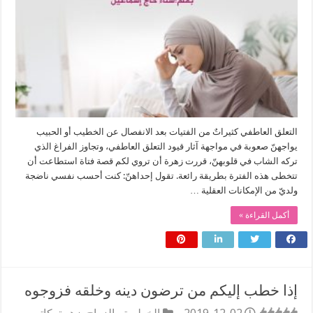
التعلق العاطفي كثيراتٌ من الفتيات بعد الانفصال عن الخطيب أو الحبيب
يواجهنّ صعوبة في مواجهة آثار قيود التعلق العاطفي، وتجاوز الفراغ الذي
تركه الشاب في قلوبهنّ، قررت زهرة أن تروي لكم قصة فتاة استطاعت أن
تتخطى هذه الفترة بطريقة رائعة. تقول إحداهنّ: كنت أحسب نفسي ناضجة
ولديّ من الإمكانات العقلية …
أكمل القراءة »
إذا خطب إليكم من ترضون دينه وخلقه فزوجوه