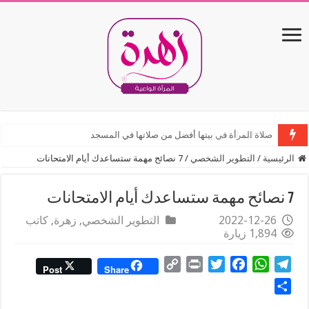
صلاة المرأة في بيتها أفضل من صلاتها في المسجد
الرئيسية
/
التطوير الشخصي
/
7 نصائح مهمة ستساعدك أيام الامتحانات
7 نصائح مهمة ستساعدك أيام الامتحانات
2022-12-26
التطوير الشخصي
,
زهرة
,
كاتب
1,894 زيارة
C
P
T
F
W
T
Post
Share
o
r
w
a
h
e
S
p
i
i
c
a
l
h