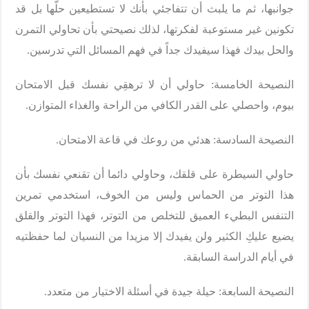
جوانبها، ثم ما يلبث أن تتفاجئي بأنك لا تستطيعين حلَّها بل قد
تكونين غير مستوعبة لفكرتها، لذلك نصيحتي بأن تحاولي التمرن
والحل بيدك فهذا سيفيدك جداً في فهم المسائل التي تدرسين.
النصيحة الخامسة: حاولي أن لا ترهقِي نفسك قبل الامتحان
بيوم، واحصلي على القدر الكافي من الراحة والغذاء المتوازن.
النصيحة السادسة: هدئي من روعك في قاعة الامتحان.
حاولي السيطرة على قلقك، وحاولي دائما أن تقنعي نفسك بأن
هذا التوتر من الحماس وليس من الخوف، استخدمي تمرين
التنفس البطيء العميق للتخلص من التوتر، فهذا التوتر والقلق
يضيع عليكِ الكثير ولن يفيدك إلا مزيدا من النسيان لما حفظتيه
في أيام الدراسة السابقة.
النصيحة السابعة: حيلة جيدة في أسئلة الاختيار من متعدد.