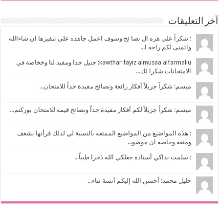
آخر التعليقات
: شكراً على هزه ال نصا ئح وسوف اعمل جاهده على تنفيزها ان شاءالله
واتمنى لكم راحه ا...
kawthar fayiz almusaa alfarmaliu: جنيل جدا ومفيد لنا وخخاصة في
الامتحانات شكرا لك...
ميسم: شكراً جزيلاً أفكار رائعة ونصائح مفيدة جداً للامتحان...
ميسم: شكراً جزيلاً لكم أفكار مفيدة جداً ونصائح قيمة للامتحان بوركتم...
: هذه المواضيع من المواضيع الممتعه بالنسبة لي لذلك قرأتها بشغف
ومتعة وخاصة ان موضو...
: سلمت يداكي أستاذة جعلكي الله ذخرا طيباً...
خليل محمد: أحسن الله إليكم آنسة ثناء...