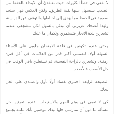
لا تقعي في خطأ الكثيرات حيث تعتقدنّ أن الابتداء بالحفظ من
الصعب سيسهل عليها بقية الطريق، ولكن العكس فهي ستجد
صعوبة في الحفظ مما يؤدي إلى احباطها والتوقف عن الدراسة،
ولهذا أنصحك عزيزتي أن تبدئي بالسهل لكي تتشجعي عندما
تشعرين بلذة الانجاز فتستمري وتكملي ما عليك.
وحتى عندما تكونين في قاعة الامتحان جاوبي على الأسئلة
السهلة أولا، لتضمني أكبر قدر من العلامات في أقل فترة
زمنية، وتشعري بالراحة النفسية، ثم تستغلين باقي الوقت في
حل الأصعب فالأصعب…
النصيحة الرابعة: اختبري نفسك أولًا بأول واعتمدي على الحل
بيدك.
كي لا تقعِي في وهم الفهم والاستيعاب، عندما تقرئين حل
مسألة ما دون أن تمارسي حلها بيدك تتوهمين بأنك ملمة بجميع