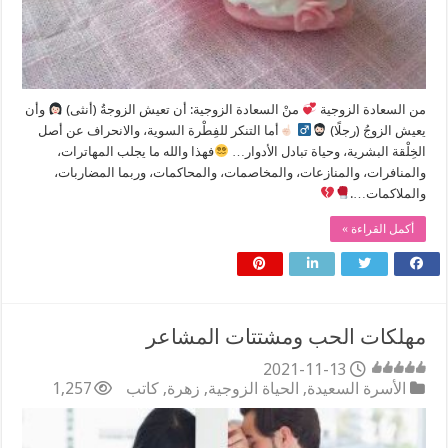
من السعادة الزوجية ‏
منْ السعادة الزوجية: ‏أن تعيش الزوجةُ (أنثى)
‏وأن
يعيش الزوجُ (رجلًا)
‏أما التنكر للفِطْرة السوية، والانحراف عن أصل
الخِلْقة البشرية، وحياة تبادل الأدوار…
‏فهذا والله ما يجلب المهاترات،
والمنافرات، والمنازعات، والمخاصمات، والمحاكمات، وربما المضاربات،
والملاكمات….
أكمل القراءة »
مهلكات الحب ومشتتات المشاعر
2021-11-13
الأسرة السعيدة
,
الحياة الزوجية
,
زهرة
,
كاتب
1,257