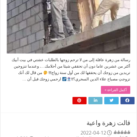
رسالة من زهرة عاقلة إلى من لا ترحم زوجها بالطلبات عشتي في بيت أبيك
أكثر من عشرين عاما دون أن تحققي شيئا من أحلامك…. وعندما تتزوجين
تريدين من زوجك أن يحققها لك من أول سنة زواج!!!
من قال لك أنك
تزوجتِ مصباح علاء الدين السحري؟!!
ارحمي زوجك قبل أن …
أكمل القراءة »
قالت زهرة واعية
2022-04-12