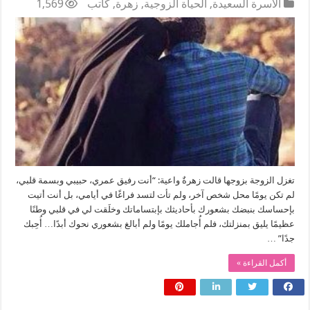
الأسرة السعيدة
,
الحياة الزوجية
,
زهرة
,
كاتب
1,569
تغزل الزوجة بزوجها قالت زهرةٌ واعية: “أنت رفيق عمري، حبيبي وبسمة قلبي،
لم تكن يومًا محل شخص آخر، ولم تأت لتسد فراغًا في أيامي، بل أنت أتيت
بإحساسك بنبضك بشعورك بأحاديثك بإبتساماتك وخلَقت لي في قلبي وطنًا
عظيمًا يليق بمنزلتك، فلم أُجاملك يومًا ولم أبالغ بشعوري نحوك أبدًا… أُحِبك
جدًا” …
أكمل القراءة »