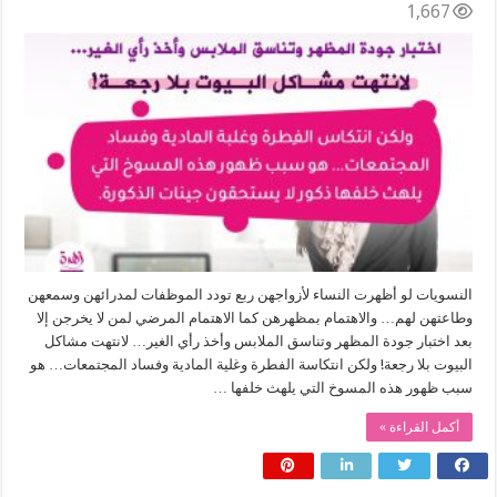
1,667
النسويات لو أظهرت النساء لأزواجهن ربع تودد الموظفات لمدرائهن وسمعهن
وطاعتهن لهم… والاهتمام بمظهرهن كما الاهتمام المرضي لمن لا يخرجن إلا
بعد اختبار جودة المظهر وتناسق الملابس وأخذ رأي الغير… لانتهت مشاكل
البيوت بلا رجعة! ولكن انتكاسة الفطرة وغلية المادية وفساد المجتمعات… هو
سبب ظهور هذه المسوخ التي يلهث خلفها …
أكمل القراءة »