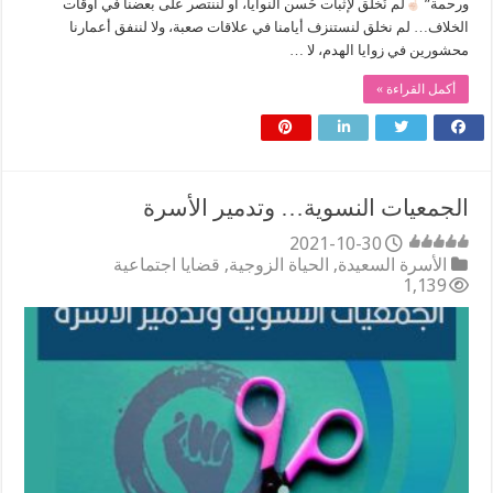
ورحمة”
لم نُخلَق لإثبات حُسن النوايا، أو لننتصر على بعضنا في أوقات
الخلاف… لم نخلق لنستنزف أيامنا في علاقات صعبة، ولا لننفق أعمارنا
محشورين في زوايا الهدم، لا …
أكمل القراءة »
الجمعيات النسوية… وتدمير الأسرة
2021-10-30
الأسرة السعيدة
,
الحياة الزوجية
,
قضايا اجتماعية
1,139