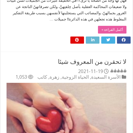
فهل لها وجه من الصحة يا ترى؟! في الحقيقة كثيرات من الجميلات لسن غبيات
ولا ضعيفاتِ المحاكمة العقلية بأصل خِلقتِهنَّ، ولكن تصرفاتهنّ الناتجة عن
الغرور بجمالهنّ، والمصائب التي يستجلبنها لأنفسهن بسبب طريقة التفكير
المغلوط هذه تجعلهن في هذه الدائرة!! جميلات …
أكمل القراءة »
لا تحقرن من المعروف شيئا
2021-11-19
الأسرة السعيدة
,
الحياة الزوجية
,
زهرة
,
كاتب
1,053