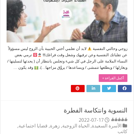
زوجي وحالتي النفسية
لابد أن تعلمي أختي الحبيبة بأن الزوج ليس مسؤولاً
عن تقلباتك النفسية وعن ترفيهك وشغل وقت فراغك!!!
ترمي بعض
النساء الملامة على الرجل في كل شيء وتجلس بانتظار أن ( يحدثها لتسليتها /
ويغازلها / ويطلعها تتمشى / ويساعدها / يروِّق مزاجها…).
وقد يكون …
أكمل القراءة »
النسوية وانتكاسة الفطرة
2022-07-17
الأسرة السعيدة
,
الحياة الزوجية
,
زهرة
,
قضايا اجتماعية
,
كاتب