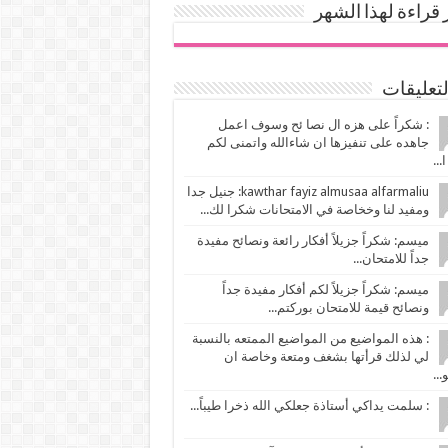
ر قراءة لهذا الشهر
لتعليقات
: شكراً على هزه ال نصا ئح وسوف اعمل
جاهده على تنفيزها ان شاءالله واتمنى لكم
...
kawthar fayiz almusaa alfarmaliu: جنيل جدا
ومفيد لنا وخخاصة في الامتحانات شكرا لك...
ميسم: شكراً جزيلاً أفكار رائعة ونصائح مفيدة
جداً للامتحان...
ميسم: شكراً جزيلاً لكم أفكار مفيدة جداً
ونصائح قيمة للامتحان بوركتم...
: هذه المواضيع من المواضيع الممتعه بالنسبة
لي لذلك قرأتها بشغف ومتعة وخاصة ان
..
: سلمت يداكي أستاذة جعلكي الله ذخرا طيباً...