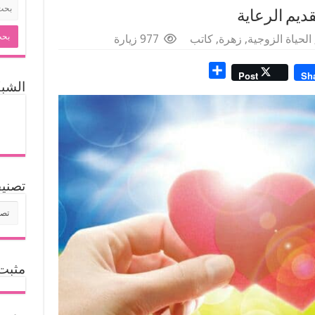
ديم الرعاية
الحياة الزوجية
,
زهرة
,
كاتب
977 زيارة
S
Post
Sh
h
الشبكات 
a
r
e
تصنيف
مثبت