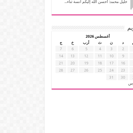
خليل محمد: أحسن الله إليكم آنسة ثناء...
يم
أغسطس 2026
د
ن
ث
أرب
خ
ج
7
6
5
4
3
2
14
13
12
11
10
9
21
20
19
18
17
16
28
27
26
25
24
23
31
30
رس