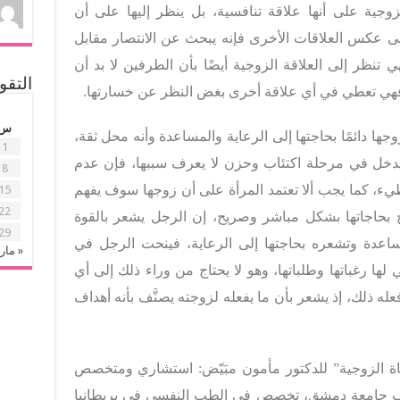
زوجية على أنها علاقة تنافسية، بل ينظر إليها على أن
على عكس العلاقات الأخرى فإنه يبحث عن الانتصار مقابل
تنظر إلى العلاقة الزوجية أيضًا بأن الطرفين لا بد أن
التقو
فهي تعطي في أي علاقة أخرى بغض النظر عن خسارتها.
س
جها دائمًا بحاجتها إلى الرعاية والمساعدة وأنه محل ثقة،
1
نه يدخل في مرحلة اكتئاب وحزن لا يعرف سببها، فإن عدم
8
طيء، كما يجب ألا تعتمد المرأة على أن زوجها سوف يفهم
15
22
ّح بحاجاتها بشكل مباشر وصريح، إن الرجل يشعر بالقوة
29
اعدة وتشعره بحاجتها إلى الرعاية، فينحت الرجل في
« ما
ا رغباتها وطلباتها، وهو لا يحتاج من وراء ذلك إلى أي
له ذلك، إذ يشعر بأن ما يفعله لزوجته يصنَّف بأنه أهداف
ة الزوجية” للدكتور مأمون مبَيّض: استشاري ومتخصص
ب جامعة دمشق، تخصص في الطب النفسي في بريطانيا