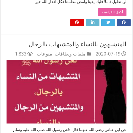
لن تطول فاملأ قلبك يقينا وامض مطمئنا فكل أقدار الله خير
أكمل القراءة »
المتشبهون بالنساء والمتشبهات بالرجال
2020-07-19
ملفات وبطاقات
,
منوعات
1,833
عن ابن عباس رضي الله عنهما قال: «لعن رسول الله صلى الله عليه وسلم