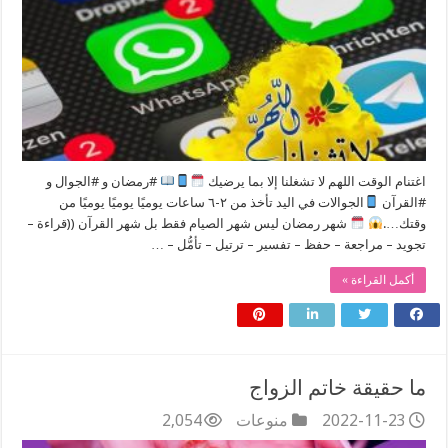
اغتنام الوقت اللهم لا تشغلنا إلا بما يرضيك
#رمضان و #الجوال و
#القرآن
الجوالات في اليد تأخذ من ٢-٦ ساعات يوميًا يوميًا يوميًا من
وقتك….
شهر رمضان ليس شهر الصيام فقط بل شهر القرآن ((قراءة –
تجويد – مراجعة – حفظ – تفسير – ترتيل – تأمُّل – …
أكمل القراءة »
ما حقيقة خاتم الزواج
2022-11-23
منوعات
2,054