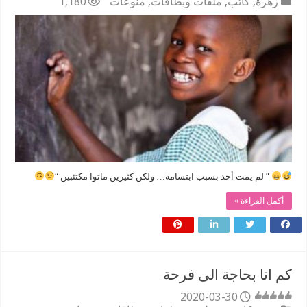
زهرة
,
كاتب
,
ملفات وبطاقات
,
منوعات
1,180
‏” لم يمت أحد بسبب ابتسامة… ولكن كثيرين ماتوا مكتئبين “
أكمل القراءة »
كم انا بحاجة الى فرحة
2020-03-30