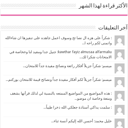
الأكثر قراءة لهذا الشهر
آخر التعليقات
: شكراً على هزه ال نصا ئح وسوف اعمل جاهده على تنفيزها ان شاءالله
واتمنى لكم راحه ا...
kawthar fayiz almusaa alfarmaliu: جنيل جدا ومفيد لنا وخخاصة في
الامتحانات شكرا لك...
ميسم: شكراً جزيلاً أفكار رائعة ونصائح مفيدة جداً للامتحان...
ميسم: شكراً جزيلاً لكم أفكار مفيدة جداً ونصائح قيمة للامتحان بوركتم...
: هذه المواضيع من المواضيع الممتعه بالنسبة لي لذلك قرأتها بشغف
ومتعة وخاصة ان موضو...
: سلمت يداكي أستاذة جعلكي الله ذخرا طيباً...
خليل محمد: أحسن الله إليكم آنسة ثناء...