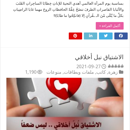
بمناسبة يوم المرأة العالمي أهدي التحيةَ للإناثِ خِطابَا الساحِراتِ القَلبَ
والألبابا القاصراتِ الطرفَ تنضَحُ عِفَّةً الحافظاتِ الزوجَ مهما غابا الراضِياتِ
بكلِّ ما يُتْلَى مْنَ الـ ـقُرآنِ إلا (فانكِحُوا ما طابَا)!!
أكمل القراءة »
الاشتياق نبل أخلاقي
2021-09-27
زهرة
,
كاتب
,
ملفات وبطاقات
,
منوعات
1,190