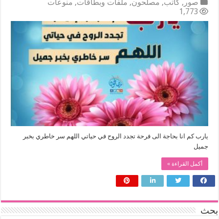
صور
,
كاتب
,
مصلحون
,
ملفات وبطاقات
,
منوعات
1,773
يارب كم انا بحاجة الى فرحة تجدد الروح في حياتي اللهم سر خاطري بخبر
جميل
أكمل القراءة »
بحث