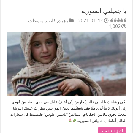
يا جميلتي السورية
2021-01-13
زهرة
,
كاتب
,
منوعات
1,002
لفّي وشاحَك يا ابنتي فالبردُ قارسْ إنِّي أخافُ عليكِ في هذي الملابسْ عُودي
إلى أبويك لا تتأخّري هيَّا فقد شغلتْهما بعضُ الهواجسْ نظراتُ عينيكِ البريئةُ
معجمٌ يحوي ملايينَ الحكاياتِ النفائسْ “ياسين علوش” فلتسقط كل شعارات
العالم أمامك ياجميلتي السورية.
أكمل القراءة »