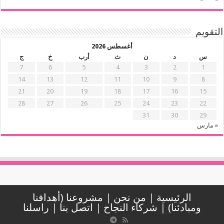
التقويم
أغسطس 2026
س
د
ن
ث
أرب
خ
ج
7
6
5
4
3
2
1
14
13
12
11
10
9
8
21
20
19
18
17
16
15
28
27
26
25
24
23
22
31
30
29
« مارس
الرئيسية
|
من نحن
|
مشروعنا (أهدافنا
ومبادئنا)
|
شركاء النجاح
|
اتصل بنا
|
راسلنا