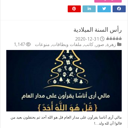
رأس السنة الميلادية
2020-12-31
زهرة
,
صور
,
كاتب
,
ملفات وبطاقات
,
منوعات
1,147
مالي أرى أناسا يقرأون على مدار العام قل هو الله أحد ثم يحتفلون بعيد من
قالوا أن لله ولد…!