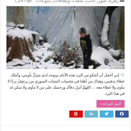
زهرة
,
صور
,
كاتب
,
ملفات وبطاقات
,
منوعات
1,241
‏إني أخجل أن أشكو من البرد هذه الأيام، ويوجد لدي منزلٌ يأويني، وأملك
غطاء يدفيني، وهناك من أهلنا في مخيمات الشتات السوري من يرتجِفُ بردًا لا
مأوى ولا غطاء معه…. اللهمَّ أنزل دفأك ورحمتك على من لا مأوى ولا سكن له
في هذا البرد.
أكمل القراءة »