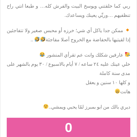
ربي كما خلقتني ويوسخ البيت والفرش كله… و طبعا انتي راح
تنظفيهم …وربِّي يعينك ويساعدك.
ممكن جدا ياكل أي شي؛ خرزه أو محبس صغير ولا تتفاجئين
إذا لقيتيها بالحفاضة مع الخروج أصلا مفاجئة
..
عارفين شكلك وانت عم تقرأي المنشور
خلي عينك عليه ٢٤ ساعه / ٧ أيام بالاسبوع / ٣٠ يوم بالشهر على
مدى سنة كاملة
و كلها ١٠ سنين و يعقل
هانت
ديري بالك من ابو بمبرز لمّا يحبي ويمشي..
0