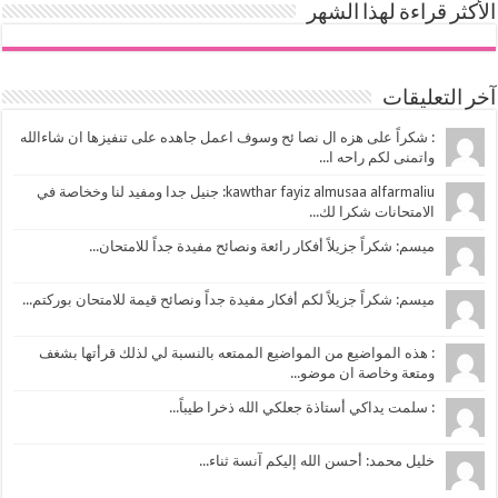
الأكثر قراءة لهذا الشهر
آخر التعليقات
: شكراً على هزه ال نصا ئح وسوف اعمل جاهده على تنفيزها ان شاءالله
واتمنى لكم راحه ا...
kawthar fayiz almusaa alfarmaliu: جنيل جدا ومفيد لنا وخخاصة في
الامتحانات شكرا لك...
ميسم: شكراً جزيلاً أفكار رائعة ونصائح مفيدة جداً للامتحان...
ميسم: شكراً جزيلاً لكم أفكار مفيدة جداً ونصائح قيمة للامتحان بوركتم...
: هذه المواضيع من المواضيع الممتعه بالنسبة لي لذلك قرأتها بشغف
ومتعة وخاصة ان موضو...
: سلمت يداكي أستاذة جعلكي الله ذخرا طيباً...
خليل محمد: أحسن الله إليكم آنسة ثناء...