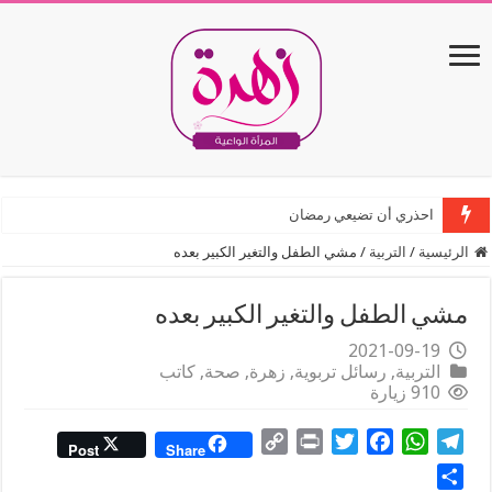
احذري أن تضيعي رمضان
الرئيسية
/
التربية
/
مشي الطفل والتغير الكبير بعده
مشي الطفل والتغير الكبير بعده
2021-09-19
التربية
,
رسائل تربوية
,
زهرة
,
صحة
,
كاتب
910 زيارة
C
P
T
F
W
T
Post
Share
o
r
w
a
h
e
S