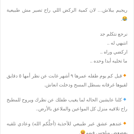
ريجيم ببلاش… لان كمية الركض اللي راح تصير مش طبيعية
.
نرجع نتكلم جد
انتبهي له ..
اركضي وراه ..
ما تخليه أبدا وحده ..
قبل كم يوم طفله عمرها ٩ أشهر غابت عن نظر أمها ٥ دقايق
لقيوها غرقانه بسطل المسح ودخلت انعاش.
كلنا عايشين الحاله لما يغيب طفلك عن نظرك ويروح للمطبخ
راح تلاقيه منزل كل المواعين والملاعق بالأرض..
عندهم عشق غير طبيعي للأحذية (أجلَّكم الله) وعادي تلقيه
يعضعض ويلحس فيهم
.