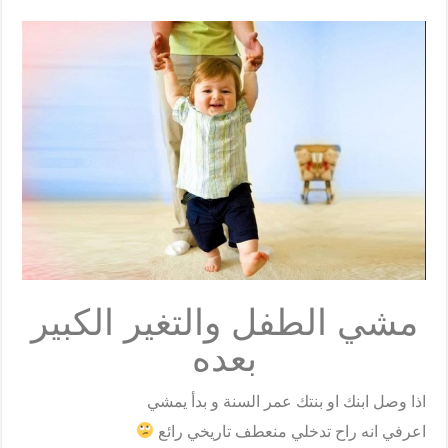
p
i
i
c
a
l
h
y
n
t
e
t
e
a
L
t
t
b
s
g
r
i
e
o
A
r
e
n
r
o
p
a
k
k
p
m
مشي الطفل والتغير الكبير
بعده
اذا وصل ابنك او بنتك عمر السنة و بدأ يمشي
اعرفي انه راح تدخلي منعطف تاريخي رائع