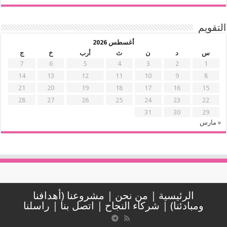
التقويم
أغسطس 2026
س
د
ن
ث
أرب
خ
ج
7
6
5
4
3
2
1
14
13
12
11
10
9
8
21
20
19
18
17
16
15
28
27
26
25
24
23
22
31
30
29
« مارس
الرئيسية
|
من نحن
|
مشروعنا (أهدافنا
ومبادئنا)
|
شركاء النجاح
|
اتصل بنا
|
راسلنا