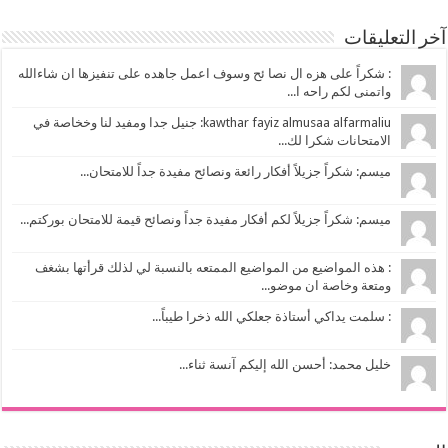
آخر التعليقات
: شكراً على هزه ال نصا ئح وسوف اعمل جاهده على تنفيزها ان شاءالله
واتمنى لكم راحه ا...
kawthar fayiz almusaa alfarmaliu: جنيل جدا ومفيد لنا وخخاصة في
الامتحانات شكرا لك...
ميسم: شكراً جزيلاً أفكار رائعة ونصائح مفيدة جداً للامتحان...
ميسم: شكراً جزيلاً لكم أفكار مفيدة جداً ونصائح قيمة للامتحان بوركتم...
: هذه المواضيع من المواضيع الممتعه بالنسبة لي لذلك قرأتها بشغف
ومتعة وخاصة ان موضو...
: سلمت يداكي أستاذة جعلكي الله ذخرا طيباً...
خليل محمد: أحسن الله إليكم آنسة ثناء...