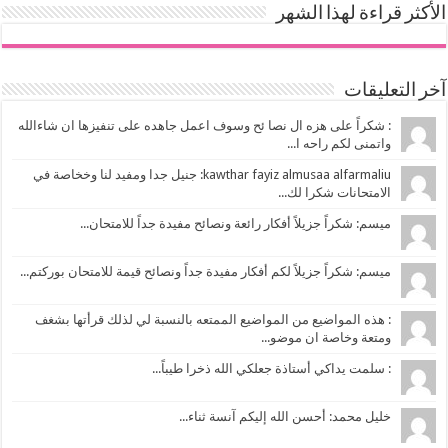
الأكثر قراءة لهذا الشهر
آخر التعليقات
: شكراً على هزه ال نصا ئح وسوف اعمل جاهده على تنفيزها ان شاءالله
واتمنى لكم راحه ا...
kawthar fayiz almusaa alfarmaliu: جنيل جدا ومفيد لنا وخخاصة في
الامتحانات شكرا لك...
ميسم: شكراً جزيلاً أفكار رائعة ونصائح مفيدة جداً للامتحان...
ميسم: شكراً جزيلاً لكم أفكار مفيدة جداً ونصائح قيمة للامتحان بوركتم...
: هذه المواضيع من المواضيع الممتعه بالنسبة لي لذلك قرأتها بشغف
ومتعة وخاصة ان موضو...
: سلمت يداكي أستاذة جعلكي الله ذخرا طيباً...
خليل محمد: أحسن الله إليكم آنسة ثناء...