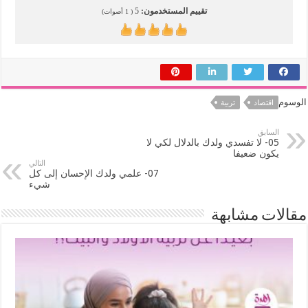
تقييم المستخدمون:
5
(
1
أصوات)
الوسوم
اقتصاد
تربية
السابق
05- لا تفسدي ولدك بالدلال لكي لا
يكون ضعيفا
التالي
07- علمي ولدك الإحسان إلى كل
شيء
مقالات مشابهة