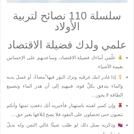
سلسلة 110 نصائح لتربية
الأولاد
علمي ولدك فضيلة الاقتصاد
علْمي أبناءك فضيلة الاقتصاد، وساعديهم على الإحساس
بقيمة الأشياء.
إذا غادر ابنك غرفَته وترَك النوَر فيها ُمضاءً، أو غسلَ يديه
والماء يتدفق بكلِّ قوة، فنبهيهِ إلى أن هدر الماء وتضييع
الطاقة لا يجوز…
وإن كسر لعبته باستهتار فأخبريه أنك دفعتِ ثمنها وأنكم
تتعبون حتى تحصلون على النقود فلا يصح إتلافها بغير حق…
وذكريه بمثل ذلك لو طلب شيئًا غالي الثمن وله بديلٌ
رخيصٌ مناسب.