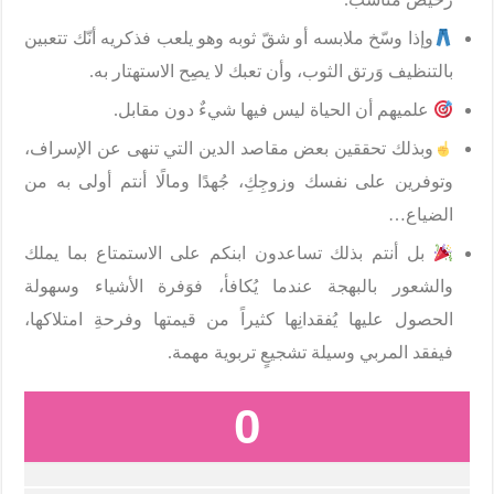
وإذا وسّخ ملابسه أو شقّ ثوبه وهو يلعب فذكريه أنّك تتعبين
بالتنظيف وَرتق الثوب، وأن تعبك لا يصِح الاستهتار به.
علميهم أن الحياة ليس فيها شيءٌ دون مقابل.
وبذلك تحققين بعض مقاصد الدين التي تنهى عن الإسراف،
وتوفرين على نفسك وزوجِكِ، جُهدًا ومالًا أنتم أولى به من
الضياع…
بل أنتم بذلك تساعدون ابنكم على الاستمتاع بما يملك
والشعور بالبهجة عندما يُكافأ، فوَفرة الأشياء وسهولة
الحصول عليها يُفقدانِها كثيراً من قيمتها وفرحةِ امتلاكها،
فيفقد المربي وسيلة تشجيعٍ تربوية مهمة.
0