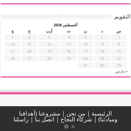
التقويم
أغسطس 2026
س
د
ن
ث
أرب
خ
ج
7
6
5
4
3
2
1
14
13
12
11
10
9
8
21
20
19
18
17
16
15
28
27
26
25
24
23
22
31
30
29
« مارس
الرئيسية
|
من نحن
|
مشروعنا (أهدافنا
ومبادئنا)
|
شركاء النجاح
|
اتصل بنا
|
راسلنا