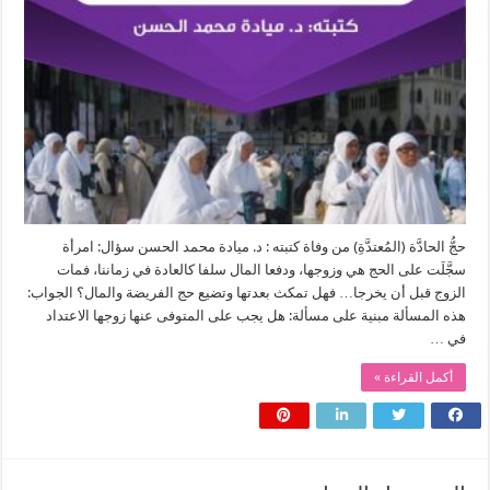
حجُّ الحادَّة (المُعتدَّةِ) من وفاة كتبته : د. ميادة محمد الحسن سؤال: امرأة
سجَّلَت على الحج هي وزوجها، ودفعا المال سلفا كالعادة في زماننا، فمات
الزوج قبل أن يخرجا… فهل تمكث بعدتها وتضيع حج الفريضة والمال؟ الجواب:
هذه المسألة مبنية على مسألة: هل يجب على المتوفى عنها زوجها الاعتداد
في …
أكمل القراءة »