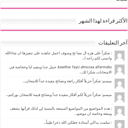
الأكثر قراءة لهذا الشهر
آخر التعليقات
: شكراً على هزه ال نصا ئح وسوف اعمل جاهده على تنفيزها ان شاءالله
واتمنى لكم راحه ا...
kawthar fayiz almusaa alfarmaliu: جنيل جدا ومفيد لنا وخخاصة في
الامتحانات شكرا لك...
ميسم: شكراً جزيلاً أفكار رائعة ونصائح مفيدة جداً للامتحان...
ميسم: شكراً جزيلاً لكم أفكار مفيدة جداً ونصائح قيمة للامتحان بوركتم...
: هذه المواضيع من المواضيع الممتعه بالنسبة لي لذلك قرأتها بشغف
ومتعة وخاصة ان موضو...
: سلمت يداكي أستاذة جعلكي الله ذخرا طيباً...