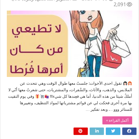
2,091
ﺗﻘﻮﻝ احدى الأخوات: ﺟﻠﺴﺖُ ﻣﻌﻬﺎ ﻃﻮﺍﻝ ﺍﻟﻮﻗﺖ وهي ﺗﺘﺤﺪﺙ ﻋﻦ
ﺍﻟﻤﻼﺑﺲ، ﻭﺍﻟﺬﻫﺐ، ﻭﺍﻷﺛﺎﺙ، ﻭﺍﻟﺴَّﻔﺮﺍﺕ، ﻭﺍﻟﻤﺸﺘﺮﻳﺎﺕ، ﺣﺘﻰ ﺷﻌﺮﺕُ ﻣﻌﻬﺎ ﺃﻧّﻲ ﻻ
ﺃﻣﻠﻚُ ﺷﻴﺌﺎ ﻣﻦ ﻫﺬﻩ ﺍﻟﺪﻧﻴﺎ، ﺃﻣﺎ ﻫﻲ ﻓﻌِﻨﺪﻫﺎ ﻛﻞ ﺷﻲﺀ!!!
ﻭﻓﻲ ﻳﻮﻡ ﺍﻟﺘﻘﻴﺖ
ﺑﻬﺎ ﻣﺮﺓ ﺃﺧﺮﻯ ﻓﺤﻜﺖ ﻟﻲ ﻋﻦ ﻗﻮﺍﺋﻢ ﻣﺸﺘﺮﻳﺎﺗﻬﺎ ﻟﻤﻮﺍﺩ ﺍﻟﺘﻨﻈﻴﻒ، ﻭﺗﻐﻴﻴﺮﻫﺎ
ﻟﻠﺴﺘﺎﺋﺮ ﻭﻭﻭ…. ﻭﺑﻌﺪ ﺗﻔﻜﻴﺮ …
أكمل القراءة »