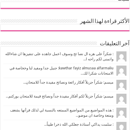
الأكثر قراءة لهذا الشهر
آخر التعليقات
: شكراً على هزه ال نصا ئح وسوف اعمل جاهده على تنفيزها ان شاءالله
واتمنى لكم راحه ا...
kawthar fayiz almusaa alfarmaliu: جنيل جدا ومفيد لنا وخخاصة في
الامتحانات شكرا لك...
ميسم: شكراً جزيلاً أفكار رائعة ونصائح مفيدة جداً للامتحان...
ميسم: شكراً جزيلاً لكم أفكار مفيدة جداً ونصائح قيمة للامتحان بوركتم...
: هذه المواضيع من المواضيع الممتعه بالنسبة لي لذلك قرأتها بشغف
ومتعة وخاصة ان موضو...
: سلمت يداكي أستاذة جعلكي الله ذخرا طيباً...