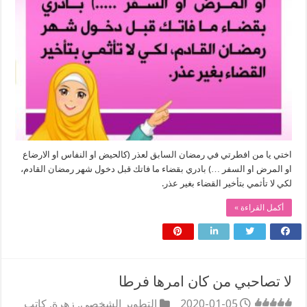
اختي يا من افطرتي في رمضان السابق لعذر (كالحيض او النفاس او الارضاع
او المرض او السفر …) بادري بقضاء ما فاتك قبل دخول شهر رمضان القادم،
لكي لا تأثمي بتأخير القضاء بغير عذر.
أكمل القراءة »
لا تصاحبي من كان امرها فرطا
2020-01-05
التطوير الشخصي
,
زهرة
,
كاتب