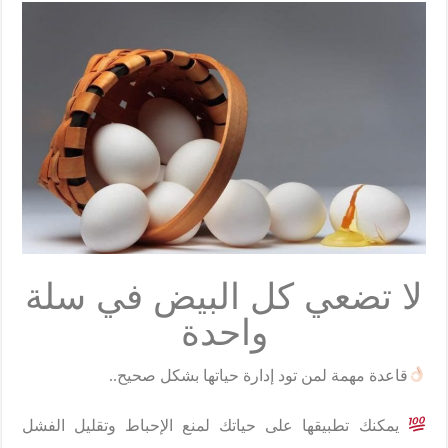
y
n
t
e
t
e
a
L
t
t
b
s
g
r
i
e
o
A
r
e
n
r
o
p
a
k
k
p
m
لا تضعي كل البيض في سلة
واحدة
قاعدة مهمة لمن تود إدارة حياتها بشكل صحيح..
يمكنك تطبيقها على حياتك لمنع الإحباط وتقليل الفشل