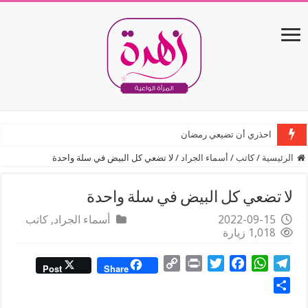
احذري أن تضيعي رمضان
الرئيسية
/
كاتب
/
أسماء الجراد
/
لا تضعي كل البيض في سلة واحدة
لا تضعي كل البيض في سلة واحدة
2022-09-15
أسماء الجراد
,
كاتب
1,018 زيارة
C
P
T
F
W
T
Post
Share
o
r
w
a
h
e
S
p
i
i
c
a
l
h