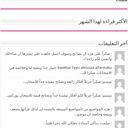
الأكثر قراءة لهذا الشهر
آخر التعليقات
: شكراً على هزه ال نصا ئح وسوف اعمل جاهده على تنفيزها ان شاءالله
واتمنى لكم راحه ا...
kawthar fayiz almusaa alfarmaliu: جنيل جدا ومفيد لنا وخخاصة في
الامتحانات شكرا لك...
ميسم: شكراً جزيلاً أفكار رائعة ونصائح مفيدة جداً للامتحان...
ميسم: شكراً جزيلاً لكم أفكار مفيدة جداً ونصائح قيمة للامتحان بوركتم...
: هذه المواضيع من المواضيع الممتعه بالنسبة لي لذلك قرأتها بشغف
ومتعة وخاصة ان موضو...
: سلمت يداكي أستاذة جعلكي الله ذخرا طيباً...