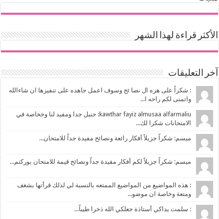
الأكثر قراءة لهذا الشهر
آخر التعليقات
: شكراً على هزه ال نصا ئح وسوف اعمل جاهده على تنفيزها ان شاءالله
واتمنى لكم راحه ا...
kawthar fayiz almusaa alfarmaliu: جنيل جدا ومفيد لنا وخخاصة في
الامتحانات شكرا لك...
ميسم: شكراً جزيلاً أفكار رائعة ونصائح مفيدة جداً للامتحان...
ميسم: شكراً جزيلاً لكم أفكار مفيدة جداً ونصائح قيمة للامتحان بوركتم...
: هذه المواضيع من المواضيع الممتعه بالنسبة لي لذلك قرأتها بشغف
ومتعة وخاصة ان موضو...
: سلمت يداكي أستاذة جعلكي الله ذخرا طيباً...