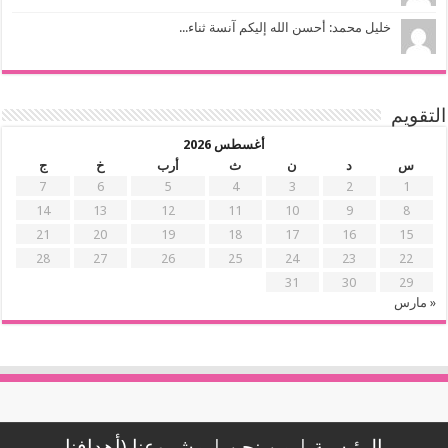
خليل محمد: أحسن الله إليكم آنسة ثناء...
التقويم
أغسطس 2026
س
د
ن
ث
أرب
خ
ج
7
6
5
4
3
2
1
14
13
12
11
10
9
8
21
20
19
18
17
16
15
28
27
26
25
24
23
22
31
30
29
« مارس
الرئيسية
|
من نحن
|
مشروعنا (أهدافنا