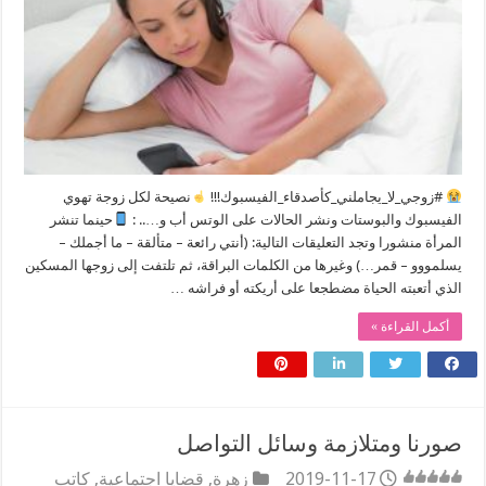
#زوجي_لا_يجاملني_كأصدقاء_الفيسبوك!!!
نصيحة لكل زوجة تهوي
الفيسبوك والبوستات ونشر الحالات على الوتس أب و….. :
حينما تنشر
المرأة منشورا وتجد التعليقات التالية: (أنتي رائعة – متألقة – ما أجملك –
يسلمووو – قمر…) وغيرها من الكلمات البراقة، ثم تلتفت إلى زوجها المسكين
الذي أتعبته الحياة مضطجعا على أريكته أو فراشه …
أكمل القراءة »
صورنا ومتلازمة وسائل التواصل
2019-11-17
زهرة
,
قضايا اجتماعية
,
كاتب