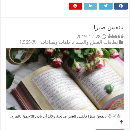
يانفس صبرا
2019-12-28
بطاقات الصباح والمساء
,
ملفات وبطاقات
1,565
⠀
‏يانفسُ صبرًا فعُقبى الصّبرِ صالحةٌ، ولابُدَّ أن يأذَن الرّحمنُ بالفرجِ..