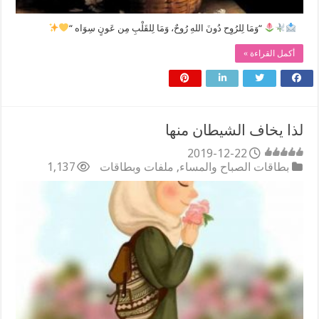
⠀
“وَمَا لِلرُوِح دُونَ اللهِ رُوحٌ، وَمَا لِلقَلْبِ مِن عَونٍ سِوَاه “
أكمل القراءة »
لذا يخاف الشيطان منها
2019-12-22
بطاقات الصباح والمساء
,
ملفات وبطاقات
1,137