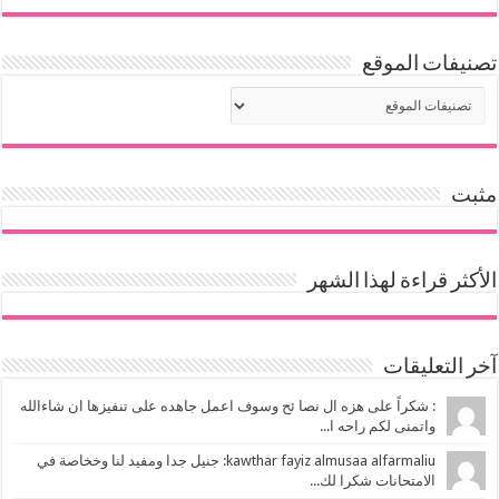
تصنيفات الموقع
مثبت
الأكثر قراءة لهذا الشهر
آخر التعليقات
: شكراً على هزه ال نصا ئح وسوف اعمل جاهده على تنفيزها ان شاءالله
واتمنى لكم راحه ا...
kawthar fayiz almusaa alfarmaliu: جنيل جدا ومفيد لنا وخخاصة في
الامتحانات شكرا لك...