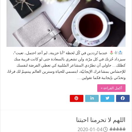
⠀
‏ عندما تُرددين في كُل لحظة “أنا حزينة.. لم أعد احتمل.. تعبت”،
سيزداد حُزنك في كل مرّة، ولن تشعري بالسعادة حتى لو كانت قريبة منك
كظلك… حاولي أن تطرُدي المشاعر السّلبية كي تعطي الفرصَة لنفسك
للإحسَاس بمشاعرك الإيجابيّة، ابتسمي للحياة وسترين العالم يبتسِمُ لك فرحًا،
وتحدّثي بإيجاببة فكما تقولين …
أكمل القراءة »
اللهم لا تحرمنا احبتنا
2020-01-04