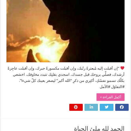
“إن أقبلت إليه مُبعثرةً رتّبك، وإن أقبلت مكسورةً جبرك، وإن أقبلت عاجِزةً
أرشدك، فصلِّي بروحك قبل جسدك، اسجدي بقلبِك تتبدد مخاوفك، اخشعي
بكلّك تسمو نفسُكِ، أكثِري من ذكرِ “الله أكبر” ليصغر بعينك كلّ شيء!”.
#التفاؤل #الأمل
أكمل القراءة »
الحمد لله ملئ الحياة