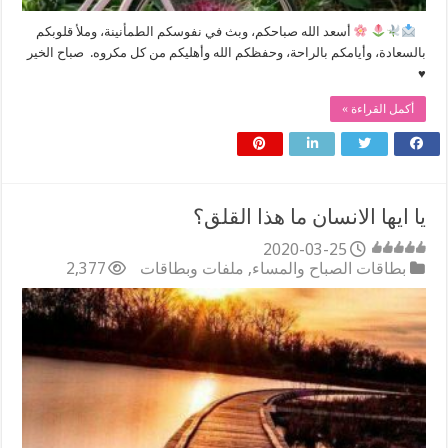
⠀
‏أسعد الله صباحكم، ‏وبث في نفوسكم الطمأنينة، ‏وملأ قلوبكم
بالسعادة، وأيامكم بالراحة، وحفظكم الله وأهليكم من كل مكروه. ‏ صباح الخير
♥️
أكمل القراءة »
يا ايها الانسان ما هذا القلق؟
2020-03-25
بطاقات الصباح والمساء
,
ملفات وبطاقات
2,377