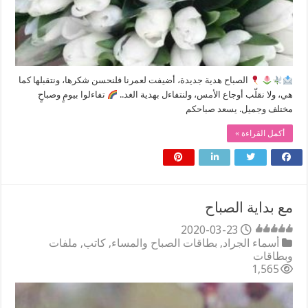
‌‏⁧الصباح⁩ ‏هدية جديدة، ‏أضيفت لعمرنا فلنحسن شكرها، ‏ونتقبلها كما
هي، ‏ولا نقلّب أوجاع الأمس، ‏ولنتفاءل بهدية الغد..
‏تفاءلوا بيومٍ وصباحٍ
مختلف وجميل. يسعد صباحكم
أكمل القراءة »
مع بداية الصباح
2020-03-23
أسماء الجراد
,
بطاقات الصباح والمساء
,
كاتب
,
ملفات
وبطاقات
1,565