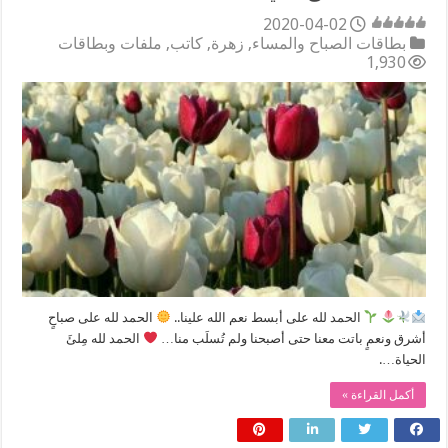
2020-04-02
بطاقات الصباح والمساء
,
زهرة
,
كاتب
,
ملفات وبطاقات
1,930
الحمد لله على أبسط نعم الله علينا..
الحمد لله على صباحٍ
أشرق ونعمٍ باتت معنا حتى أصبحنا ولم تُسلَب منا…
الحمد لله مِلئَ
الحياة….
أكمل القراءة »