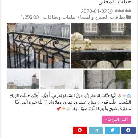
حبات المطر
2020-01-02
بطاقات الصباح والمساء
,
ملفات وبطاقات
1,292
إنَّهَا حبَّاتُ المَطرِ إنَّهَا قَولُ السَّماءِ لِلأرضِ: أُحِبُّكِ، أُحِبُّكِ حَمَلَتِ الرِّياحُ
السُّحُبَ؛ حَلَّت فَوقَ أَرضِنَا بِرَعدِهَا وَبَرقِهَا وَبَرَدِهَا؛ وَأَنزَلَ اللّٰهُ خَيرَهُ الَّذِي كُنَّا
نَنتَظِرُهُ بِشَوقٍ وَلَهَفٍ! اللَّهُمَّ صَيِّبًا نَافِعًا !
أكمل القراءة »