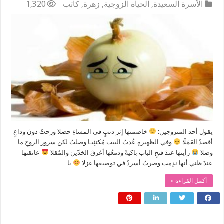
الأسرة السعيدة
,
الحياة الزوجية
,
زهرة
,
كاتب
1,320
يقول أحد المتزوجين:
خاصمتها إثر ذنبٍ في المساءٍ حصلا ورحتُ دونَ وداعٍ
أقصدُ العَمَلَا
وفي الظهيرةِ عُدتُ البيت مُكتئِبـا وصلتُ لكن سرور الروحِ ما
وصلا
رأيتها عندَ فتحِ الباب باكيةً ودمعُها أغرقَ الخدّينَ والمُقلا
عانقتها
عندَ ظني أنها ندِمت وصرتُ أسردُ في توصيفها غزلا
يا …
أكمل القراءة »