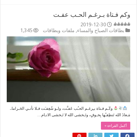
وكم فـتاة بـرغـم الحـب عفـت
2019-12-30
بطاقات الصباح والمساء
,
ملفات وبطاقات
1,345
⠀
‏وكَـم فـتاة بـِرغـم الحـُب عَفـَّت، ولـو شُغِفـَت فـلا تأتـي الحَـراما..
مَـعاذَ الله تَنطِقـُها بِخـوفٍ، وتَـخشى الله لا تَـخشى الانـام…
أكمل القراءة »