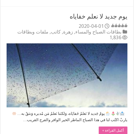
يوم جديد لا نعلم خفاياه
2020-04-01
بطاقات الصباح والمساء
,
زهرة
,
كاتب
,
ملفات وبطاقات
1,836
⠀
يومٌ جَديد ﻻ نَعلمُ خَفايَاه، وَلكنَنا نَعلمُ مَن مُدبره وَنثقُ به…
ياربْ اكتُب لنا في هذا الصباح الماطر الخير الوافر والفرج القريب…
أكمل القراءة »