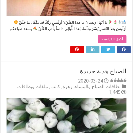
‏يا أيّها الإنسانُ ما هذا القَلَقْ؟ أوَلَيسَ ربُّكَ قَد تكَفَّلَ ما خَلَقْ
أوَلَيسَ بعدَ العُسرِ يُسْرٌ مِثلَما، بَعدَ اللَّيالِي دائماً يأْتي الفَلَقْ
يسعد صباحكم
أكمل القراءة »
‏⁧الصباح⁩ ‏هدية جديدة
2020-03-24
بطاقات الصباح والمساء
,
زهرة
,
كاتب
,
ملفات وبطاقات
1,445