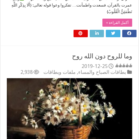
عمرت بالقرآن، فسعدت واطمأنت… تفكروا وعوا قوله تعالى: {أَلَا بِذِكْرِ اللَّهِ
تَطْمَئِنُّ الْقُلُوبُ}
أكمل القراءة »
وما للروح دون الله روح
2019-12-25
بطاقات الصباح والمساء
,
ملفات وبطاقات
2,938