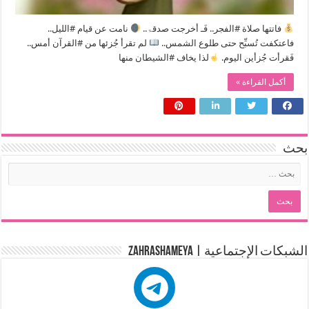
فاتتها صلاة #الفجر.. فَـ أخرجت صدقۃ..
نامت عن قيام #الليل..
فاعتكفت تُسبِّح حتى طلوع الشمس..
لم تقرأ جُزئها من #القرآن أمس..
فَقرأت جُزأين اليوم.
لذا يخاف #الشيطان منها
أكمل القراءة »
بحث
الشبكات الإجتماعية | zahrashameya