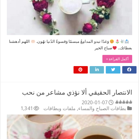
⠀
‏وَغدًا تبدو المدامِعُ مبسمًا وَقسوةُ الدُنيا تهُون.
اللهم أدهشنا
بعطائك..
صباح الخير
أكمل القراءة »
الانتصار الحقيقي ألا نؤذي مشاعر من نحب
2020-01-07
بطاقات الصباح والمساء
,
ملفات وبطاقات
1,341